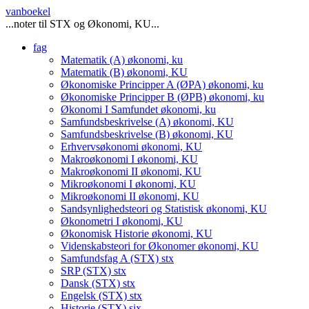
vanboekel
...noter til STX og Økonomi, KU...
fag
Matematik (A)
økonomi, ku
Matematik (B)
økonomi, KU
Økonomiske Principper A (ØPA)
økonomi, ku
Økonomiske Principper B (ØPB)
økonomi, ku
Økonomi I Samfundet
økonomi, ku
Samfundsbeskrivelse (A)
økonomi, KU
Samfundsbeskrivelse (B)
økonomi, KU
Erhvervsøkonomi
økonomi, KU
Makroøkonomi I
økonomi, KU
Makroøkonomi II
økonomi, KU
Mikroøkonomi I
økonomi, KU
Mikroøkonomi II
økonomi, KU
Sandsynlighedsteori og Statistisk
økonomi, KU
Økonometri I
økonomi, KU
Økonomisk Historie
økonomi, KU
Videnskabsteori for Økonomer
økonomi, KU
Samfundsfag A (STX)
stx
SRP (STX)
stx
Dansk (STX)
stx
Engelsk (STX)
stx
Historie (STX)
six