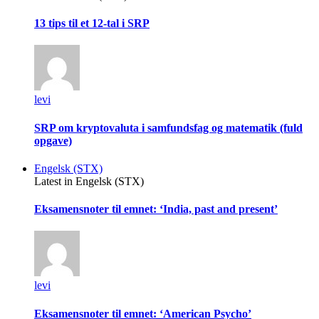
13 tips til et 12-tal i SRP
levi
SRP om kryptovaluta i samfundsfag og matematik (fuld
opgave)
Engelsk (STX)
Latest in Engelsk (STX)
Eksamensnoter til emnet: ‘India, past and present’
levi
Eksamensnoter til emnet: ‘American Psycho’