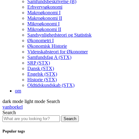
Samfundsbeskrivelse (B)
Erhvervsøkonomi
Makroøkonomi I
Makroøkonomi II
Mikroøkonomi I
Mikroøkonomi II
Sandsynlighedsteori og Statistisk
Økonometri I
Økonomisk Historie
Videnskabsteori for Økonomer
Samfundsfag A (STX)
SRP (STX)
Dansk (STX)
Engelsk (STX)
Historie (STX)
Oldtidskundskab (STX)
om
dark mode
light mode
Search
vanboekel
Search
Search
Popular tags