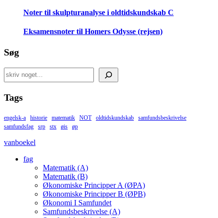
Noter til skulpturanalyse i oldtidskundskab C
Eksamensnoter til Homers Odysse (rejsen)
Søg
Search
Tags
engelsk-a
historie
matematik
NOT
oldtidskundskab
samfundsbeskrivelse
samfundsfag
srp
stx
øis
øp
vanboekel
fag
Matematik (A)
Matematik (B)
Økonomiske Principper A (ØPA)
Økonomiske Principper B (ØPB)
Økonomi I Samfundet
Samfundsbeskrivelse (A)