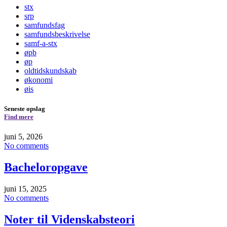
stx
srp
samfundsfag
samfundsbeskrivelse
samf-a-stx
øpb
øp
oldtidskundskab
økonomi
øis
Seneste opslag
Find mere
juni 5, 2026
No comments
Bacheloropgave
juni 15, 2025
No comments
Noter til Videnskabsteori