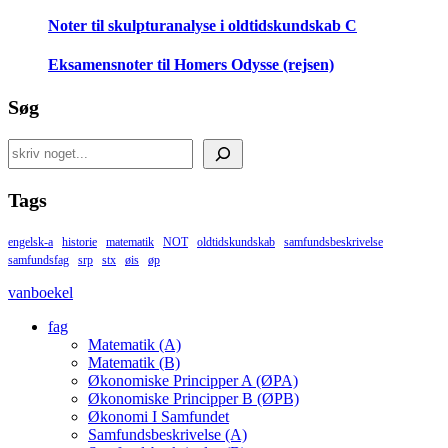
Noter til skulpturanalyse i oldtidskundskab C
Eksamensnoter til Homers Odysse (rejsen)
Søg
Search
Tags
engelsk-a
historie
matematik
NOT
oldtidskundskab
samfundsbeskrivelse
samfundsfag
srp
stx
øis
øp
vanboekel
fag
Matematik (A)
Matematik (B)
Økonomiske Principper A (ØPA)
Økonomiske Principper B (ØPB)
Økonomi I Samfundet
Samfundsbeskrivelse (A)