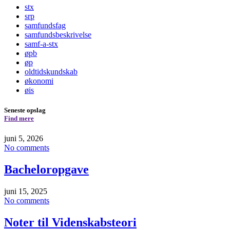
stx
srp
samfundsfag
samfundsbeskrivelse
samf-a-stx
øpb
øp
oldtidskundskab
økonomi
øis
Seneste opslag
Find mere
juni 5, 2026
No comments
Bacheloropgave
juni 15, 2025
No comments
Noter til Videnskabsteori