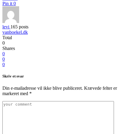
Pin it
0
levi
165 posts
vanboekel.dk
Total
0
Shares
0
0
0
Skriv et svar
Din e-mailadresse vil ikke blive publiceret.
Krævede felter er
markeret med
*