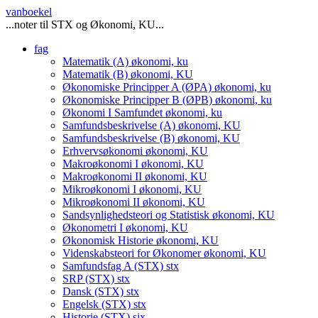
vanboekel
...noter til STX og Økonomi, KU...
fag
Matematik (A)
økonomi, ku
Matematik (B)
økonomi, KU
Økonomiske Principper A (ØPA)
økonomi, ku
Økonomiske Principper B (ØPB)
økonomi, ku
Økonomi I Samfundet
økonomi, ku
Samfundsbeskrivelse (A)
økonomi, KU
Samfundsbeskrivelse (B)
økonomi, KU
Erhvervsøkonomi
økonomi, KU
Makroøkonomi I
økonomi, KU
Makroøkonomi II
økonomi, KU
Mikroøkonomi I
økonomi, KU
Mikroøkonomi II
økonomi, KU
Sandsynlighedsteori og Statistisk
økonomi, KU
Økonometri I
økonomi, KU
Økonomisk Historie
økonomi, KU
Videnskabsteori for Økonomer
økonomi, KU
Samfundsfag A (STX)
stx
SRP (STX)
stx
Dansk (STX)
stx
Engelsk (STX)
stx
Historie (STX)
six