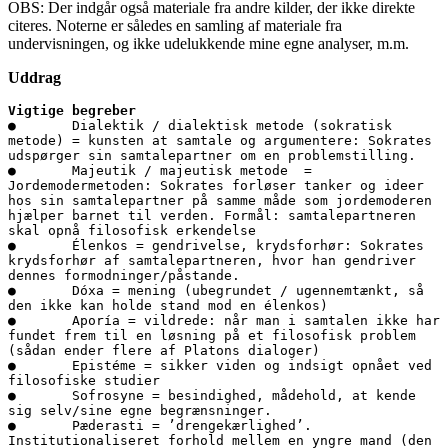
OBS: Der indgår også materiale fra andre kilder, der ikke direkte
citeres. Noterne er således en samling af materiale fra
undervisningen, og ikke udelukkende mine egne analyser, m.m.
Uddrag
Vigtige begreber
●	Dialektik / dialektisk metode (sokratisk 
metode) = kunsten at samtale og argumentere: Sokrates 
udspørger sin samtalepartner om en problemstilling.

●	Majeutik / majeutisk metode  = 
Jordemodermetoden: Sokrates forløser tanker og ideer 
hos sin samtalepartner på samme måde som jordemoderen 
hjælper barnet til verden. Formål: samtalepartneren 
skal opnå filosofisk erkendelse

●	Élenkos = gendrivelse, krydsforhør: Sokrates 
krydsforhør af samtalepartneren, hvor han gendriver 
dennes formodninger/påstande.

●	Dóxa = mening (ubegrundet / ugennemtænkt, så 
den ikke kan holde stand mod en élenkos)

●	Aporía = vildrede: når man i samtalen ikke har 
fundet frem til en løsning på et filosofisk problem 
(sådan ender flere af Platons dialoger)

●	Epistéme = sikker viden og indsigt opnået ved 
filosofiske studier

●	Sofrosyne = besindighed, mådehold, at kende 
sig selv/sine egne begrænsninger. 

●	Pæderasti = ’drengekærlighed’. 
Institutionaliseret forhold mellem en yngre mand (den 