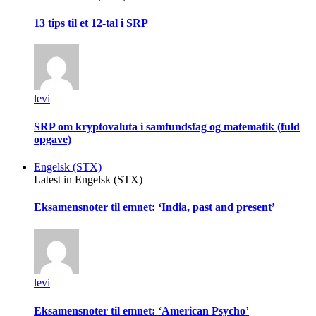
13 tips til et 12-tal i SRP
levi
SRP om kryptovaluta i samfundsfag og matematik (fuld
opgave)
Engelsk (STX)
Latest in Engelsk (STX)
Eksamensnoter til emnet: ‘India, past and present’
levi
Eksamensnoter til emnet: ‘American Psycho’