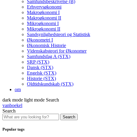
Samfundsbeskrivelse (B)
Erhvervsøkonomi
Makroøkonomi I
Makroøkonomi II
Mikroøkonomi I
Mikroøkonomi II
Sandsynlighedsteori og Statistisk
Økonometri I
Økonomisk Historie
Videnskabsteori for Økonomer
Samfundsfag A (STX)
SRP (STX)
Dansk (STX)
Engelsk (STX)
Historie (STX)
Oldtidskundskab (STX)
om
dark mode
light mode
Search
vanboekel
Search
Search
Popular tags