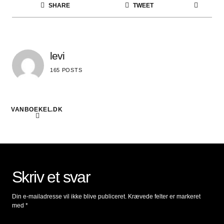
SHARE
TWEET
levi
165 POSTS
VANBOEKEL.DK
Skriv et svar
Din e-mailadresse vil ikke blive publiceret.
Krævede felter er markeret
med
*