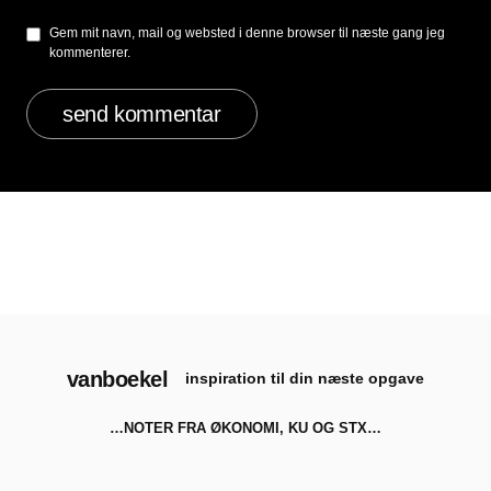
Gem mit navn, mail og websted i denne browser til næste gang jeg
kommenterer.
vanboekel
inspiration til din næste opgave
…NOTER FRA ØKONOMI, KU OG STX…