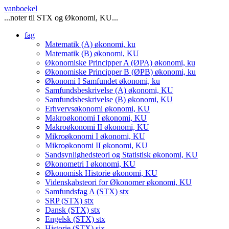
vanboekel
...noter til STX og Økonomi, KU...
fag
Matematik (A)
økonomi, ku
Matematik (B)
økonomi, KU
Økonomiske Principper A (ØPA)
økonomi, ku
Økonomiske Principper B (ØPB)
økonomi, ku
Økonomi I Samfundet
økonomi, ku
Samfundsbeskrivelse (A)
økonomi, KU
Samfundsbeskrivelse (B)
økonomi, KU
Erhvervsøkonomi
økonomi, KU
Makroøkonomi I
økonomi, KU
Makroøkonomi II
økonomi, KU
Mikroøkonomi I
økonomi, KU
Mikroøkonomi II
økonomi, KU
Sandsynlighedsteori og Statistisk
økonomi, KU
Økonometri I
økonomi, KU
Økonomisk Historie
økonomi, KU
Videnskabsteori for Økonomer
økonomi, KU
Samfundsfag A (STX)
stx
SRP (STX)
stx
Dansk (STX)
stx
Engelsk (STX)
stx
Historie (STX)
six