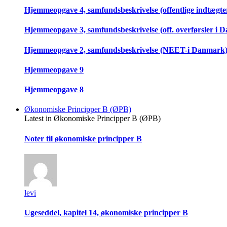
Hjemmeopgave 4, samfundsbeskrivelse (offentlige indtægter
Hjemmeopgave 3, samfundsbeskrivelse (off. overførsler i 
Hjemmeopgave 2, samfundsbeskrivelse (NEET-i Danmark
Hjemmeopgave 9
Hjemmeopgave 8
Økonomiske Principper B (ØPB)
Latest in Økonomiske Principper B (ØPB)
Noter til økonomiske principper B
levi
Ugeseddel, kapitel 14, økonomiske principper B