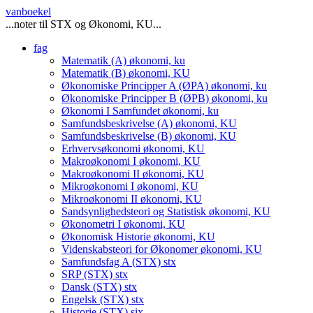
vanboekel
...noter til STX og Økonomi, KU...
fag
Matematik (A)
økonomi, ku
Matematik (B)
økonomi, KU
Økonomiske Principper A (ØPA)
økonomi, ku
Økonomiske Principper B (ØPB)
økonomi, ku
Økonomi I Samfundet
økonomi, ku
Samfundsbeskrivelse (A)
økonomi, KU
Samfundsbeskrivelse (B)
økonomi, KU
Erhvervsøkonomi
økonomi, KU
Makroøkonomi I
økonomi, KU
Makroøkonomi II
økonomi, KU
Mikroøkonomi I
økonomi, KU
Mikroøkonomi II
økonomi, KU
Sandsynlighedsteori og Statistisk
økonomi, KU
Økonometri I
økonomi, KU
Økonomisk Historie
økonomi, KU
Videnskabsteori for Økonomer
økonomi, KU
Samfundsfag A (STX)
stx
SRP (STX)
stx
Dansk (STX)
stx
Engelsk (STX)
stx
Historie (STX)
six