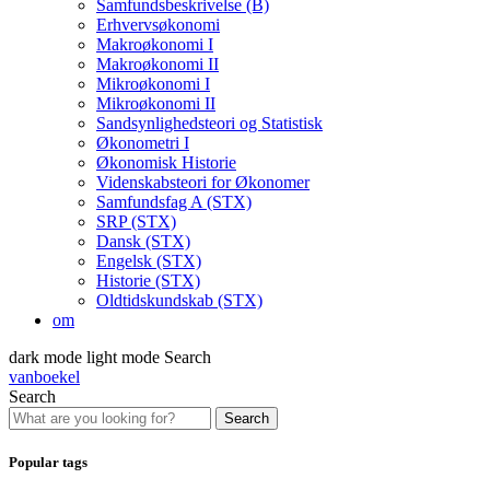
Samfundsbeskrivelse (B)
Erhvervsøkonomi
Makroøkonomi I
Makroøkonomi II
Mikroøkonomi I
Mikroøkonomi II
Sandsynlighedsteori og Statistisk
Økonometri I
Økonomisk Historie
Videnskabsteori for Økonomer
Samfundsfag A (STX)
SRP (STX)
Dansk (STX)
Engelsk (STX)
Historie (STX)
Oldtidskundskab (STX)
om
dark mode
light mode
Search
vanboekel
Search
Search
Popular tags