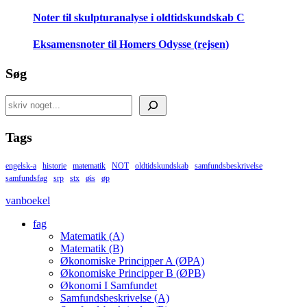
Noter til skulpturanalyse i oldtidskundskab C
Eksamensnoter til Homers Odysse (rejsen)
Søg
Search
Tags
engelsk-a
historie
matematik
NOT
oldtidskundskab
samfundsbeskrivelse
samfundsfag
srp
stx
øis
øp
vanboekel
fag
Matematik (A)
Matematik (B)
Økonomiske Principper A (ØPA)
Økonomiske Principper B (ØPB)
Økonomi I Samfundet
Samfundsbeskrivelse (A)