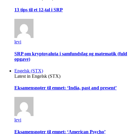
13 tips til et 12-tal i SRP
levi
SRP om kryptovaluta i samfundsfag og matematik (fuld
opgave)
Engelsk (STX)
Latest in Engelsk (STX)
Eksamensnoter til emnet: ‘India, past and present’
levi
Eksamensnoter til emnet: ‘American Psycho’