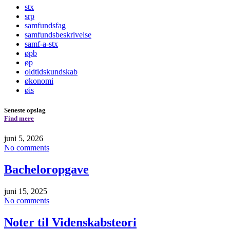
stx
srp
samfundsfag
samfundsbeskrivelse
samf-a-stx
øpb
øp
oldtidskundskab
økonomi
øis
Seneste opslag
Find mere
juni 5, 2026
No comments
Bacheloropgave
juni 15, 2025
No comments
Noter til Videnskabsteori