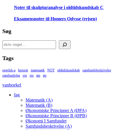
Noter til skulpturanalyse i oldtidskundskab C
Eksamensnoter til Homers Odysse (rejsen)
Søg
Search
Tags
engelsk-a
historie
matematik
NOT
oldtidskundskab
samfundsbeskrivelse
samfundsfag
srp
stx
øis
øp
vanboekel
fag
Matematik (A)
Matematik (B)
Økonomiske Principper A (ØPA)
Økonomiske Principper B (ØPB)
Økonomi I Samfundet
Samfundsbeskrivelse (A)