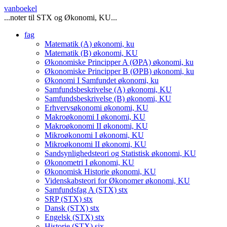
vanboekel
...noter til STX og Økonomi, KU...
fag
Matematik (A)
økonomi, ku
Matematik (B)
økonomi, KU
Økonomiske Principper A (ØPA)
økonomi, ku
Økonomiske Principper B (ØPB)
økonomi, ku
Økonomi I Samfundet
økonomi, ku
Samfundsbeskrivelse (A)
økonomi, KU
Samfundsbeskrivelse (B)
økonomi, KU
Erhvervsøkonomi
økonomi, KU
Makroøkonomi I
økonomi, KU
Makroøkonomi II
økonomi, KU
Mikroøkonomi I
økonomi, KU
Mikroøkonomi II
økonomi, KU
Sandsynlighedsteori og Statistisk
økonomi, KU
Økonometri I
økonomi, KU
Økonomisk Historie
økonomi, KU
Videnskabsteori for Økonomer
økonomi, KU
Samfundsfag A (STX)
stx
SRP (STX)
stx
Dansk (STX)
stx
Engelsk (STX)
stx
Historie (STX)
six