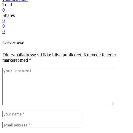
Total
0
Shares
0
0
0
Skriv et svar
Din e-mailadresse vil ikke blive publiceret.
Krævede felter er
markeret med
*