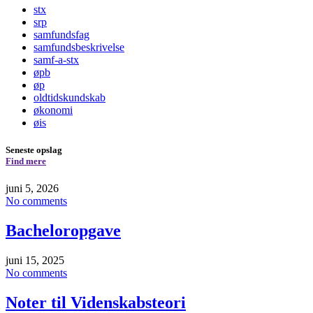
stx
srp
samfundsfag
samfundsbeskrivelse
samf-a-stx
øpb
øp
oldtidskundskab
økonomi
øis
Seneste opslag
Find mere
juni 5, 2026
No comments
Bacheloropgave
juni 15, 2025
No comments
Noter til Videnskabsteori