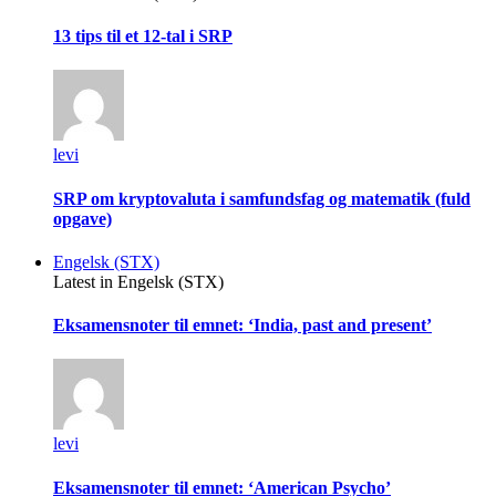
13 tips til et 12-tal i SRP
levi
SRP om kryptovaluta i samfundsfag og matematik (fuld
opgave)
Engelsk (STX)
Latest in Engelsk (STX)
Eksamensnoter til emnet: ‘India, past and present’
levi
Eksamensnoter til emnet: ‘American Psycho’