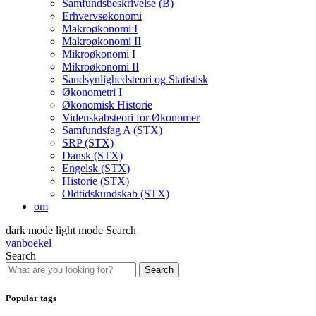
Samfundsbeskrivelse (B)
Erhvervsøkonomi
Makroøkonomi I
Makroøkonomi II
Mikroøkonomi I
Mikroøkonomi II
Sandsynlighedsteori og Statistisk
Økonometri I
Økonomisk Historie
Videnskabsteori for Økonomer
Samfundsfag A (STX)
SRP (STX)
Dansk (STX)
Engelsk (STX)
Historie (STX)
Oldtidskundskab (STX)
om
dark mode
light mode
Search
vanboekel
Search
Search
Popular tags