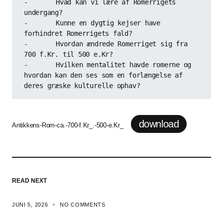
-	Hvad kan vi lære af Romerrigets 
undergang? 

-	Kunne en dygtig kejser have 
forhindret Romerrigets fald? 

-	Hvordan ændrede Romerriget sig fra 
700 f.Kr. til 500 e.Kr?

-	Hvilken mentalitet havde romerne og 
hvordan kan den ses som en forlængelse af 
download
Antikkens-Rom-ca.-700-f.Kr_.-500-e.Kr_
READ NEXT
JUNI 5, 2026
NO COMMENTS