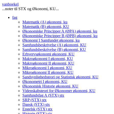
vanboekel
...noter til STX og Økonomi, KU...
fag
Matematik (A)
økonomi, ku
Matematik (B)
økonomi, KU
Økonomiske Principper A (ØPA)
økonomi, ku
Økonomiske Principper B (ØPB)
økonomi, ku
Økonomi I Samfundet
økonomi, ku
Samfundsbeskrivelse (A)
økonomi, KU
Samfundsbeskrivelse (B)
økonomi, KU
Erhvervsøkonomi
økonomi, KU
Makroøkonomi I
økonomi, KU
Makroøkonomi II
økonomi, KU
Mikroøkonomi I
økonomi, KU
Mikroøkonomi II
økonomi, KU
Sandsynlighedsteori og Statistisk
økonomi, KU
Økonometri I
økonomi, KU
Økonomisk Historie
økonomi, KU
Videnskabsteori for Økonomer
økonomi, KU
Samfundsfag A (STX)
stx
SRP (STX)
stx
Dansk (STX)
stx
Engelsk (STX)
stx
Historie (STX)
six