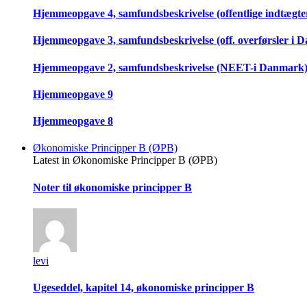
Hjemmeopgave 4, samfundsbeskrivelse (offentlige indtægter
Hjemmeopgave 3, samfundsbeskrivelse (off. overførsler i 
Hjemmeopgave 2, samfundsbeskrivelse (NEET-i Danmark
Hjemmeopgave 9
Hjemmeopgave 8
Økonomiske Principper B (ØPB)
Latest in Økonomiske Principper B (ØPB)
Noter til økonomiske principper B
levi
Ugeseddel, kapitel 14, økonomiske principper B