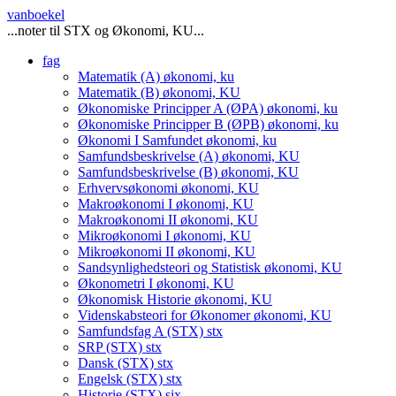
vanboekel
...noter til STX og Økonomi, KU...
fag
Matematik (A)
økonomi, ku
Matematik (B)
økonomi, KU
Økonomiske Principper A (ØPA)
økonomi, ku
Økonomiske Principper B (ØPB)
økonomi, ku
Økonomi I Samfundet
økonomi, ku
Samfundsbeskrivelse (A)
økonomi, KU
Samfundsbeskrivelse (B)
økonomi, KU
Erhvervsøkonomi
økonomi, KU
Makroøkonomi I
økonomi, KU
Makroøkonomi II
økonomi, KU
Mikroøkonomi I
økonomi, KU
Mikroøkonomi II
økonomi, KU
Sandsynlighedsteori og Statistisk
økonomi, KU
Økonometri I
økonomi, KU
Økonomisk Historie
økonomi, KU
Videnskabsteori for Økonomer
økonomi, KU
Samfundsfag A (STX)
stx
SRP (STX)
stx
Dansk (STX)
stx
Engelsk (STX)
stx
Historie (STX)
six