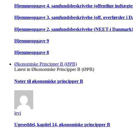
Hjemmeopgave 4, samfundsbeskrivelse (offentlige indtægter
Hjemmeopgave 3, samfundsbeskrivelse (off. overførsler i 
Hjemmeopgave 2, samfundsbeskrivelse (NEET-i Danmark
Hjemmeopgave 9
Hjemmeopgave 8
Økonomiske Principper B (ØPB)
Latest in Økonomiske Principper B (ØPB)
Noter til økonomiske principper B
levi
Ugeseddel, kapitel 14, økonomiske principper B