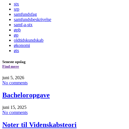
stx
srp
samfundsfag
samfundsbeskrivelse
samf-a-stx
øpb
øp
oldtidskundskab
økonomi
øis
Seneste opslag
Find mere
juni 5, 2026
No comments
Bacheloropgave
juni 15, 2025
No comments
Noter til Videnskabsteori