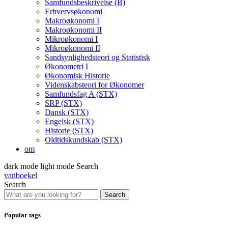
Samfundsbeskrivelse (B)
Erhvervsøkonomi
Makroøkonomi I
Makroøkonomi II
Mikroøkonomi I
Mikroøkonomi II
Sandsynlighedsteori og Statistisk
Økonometri I
Økonomisk Historie
Videnskabsteori for Økonomer
Samfundsfag A (STX)
SRP (STX)
Dansk (STX)
Engelsk (STX)
Historie (STX)
Oldtidskundskab (STX)
om
dark mode
light mode
Search
vanboekel
Search
Search
Popular tags