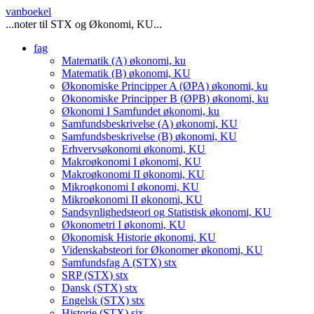
vanboekel
...noter til STX og Økonomi, KU...
fag
Matematik (A)
økonomi, ku
Matematik (B)
økonomi, KU
Økonomiske Principper A (ØPA)
økonomi, ku
Økonomiske Principper B (ØPB)
økonomi, ku
Økonomi I Samfundet
økonomi, ku
Samfundsbeskrivelse (A)
økonomi, KU
Samfundsbeskrivelse (B)
økonomi, KU
Erhvervsøkonomi
økonomi, KU
Makroøkonomi I
økonomi, KU
Makroøkonomi II
økonomi, KU
Mikroøkonomi I
økonomi, KU
Mikroøkonomi II
økonomi, KU
Sandsynlighedsteori og Statistisk
økonomi, KU
Økonometri I
økonomi, KU
Økonomisk Historie
økonomi, KU
Videnskabsteori for Økonomer
økonomi, KU
Samfundsfag A (STX)
stx
SRP (STX)
stx
Dansk (STX)
stx
Engelsk (STX)
stx
Historie (STX)
six