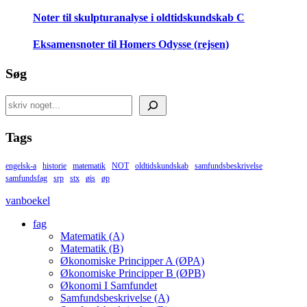
Noter til skulpturanalyse i oldtidskundskab C
Eksamensnoter til Homers Odysse (rejsen)
Søg
Search
Tags
engelsk-a
historie
matematik
NOT
oldtidskundskab
samfundsbeskrivelse
samfundsfag
srp
stx
øis
øp
vanboekel
fag
Matematik (A)
Matematik (B)
Økonomiske Principper A (ØPA)
Økonomiske Principper B (ØPB)
Økonomi I Samfundet
Samfundsbeskrivelse (A)