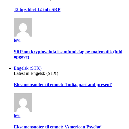
13 tips til et 12-tal i SRP
levi
SRP om kryptovaluta i samfundsfag og matematik (fuld
opgave)
Engelsk (STX)
Latest in Engelsk (STX)
Eksamensnoter til emnet: ‘India, past and present’
levi
Eksamensnoter til emnet: ‘American Psycho’