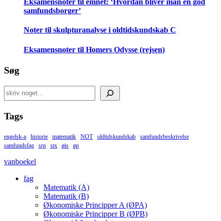
Eksamensnoter til emnet: ‘Hvordan bliver man en god
samfundsborger’
Noter til skulpturanalyse i oldtidskundskab C
Eksamensnoter til Homers Odysse (rejsen)
Søg
Search
Tags
engelsk-a
historie
matematik
NOT
oldtidskundskab
samfundsbeskrivelse
samfundsfag
srp
stx
øis
øp
vanboekel
fag
Matematik (A)
Matematik (B)
Økonomiske Principper A (ØPA)
Økonomiske Principper B (ØPB)