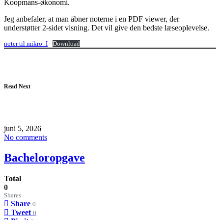
Koopmans-økonomi.
Jeg anbefaler, at man åbner noterne i en PDF viewer, der
understøtter 2-sidet visning. Det vil give den bedste læseoplevelse.
noter til mikro_I
Download
Read Next
juni 5, 2026
No comments
Bacheloropgave
Total
0
Shares
Share
0
Tweet
0