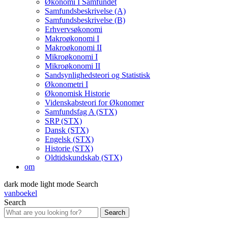
Økonomi I Samfundet
Samfundsbeskrivelse (A)
Samfundsbeskrivelse (B)
Erhvervsøkonomi
Makroøkonomi I
Makroøkonomi II
Mikroøkonomi I
Mikroøkonomi II
Sandsynlighedsteori og Statistisk
Økonometri I
Økonomisk Historie
Videnskabsteori for Økonomer
Samfundsfag A (STX)
SRP (STX)
Dansk (STX)
Engelsk (STX)
Historie (STX)
Oldtidskundskab (STX)
om
dark mode
light mode
Search
vanboekel
Search
Search