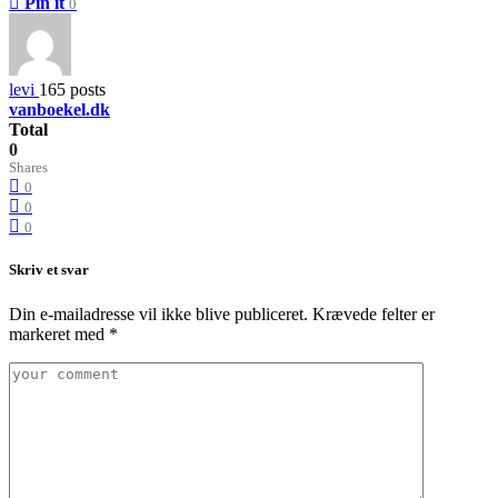
Pin it
0
levi
165 posts
vanboekel.dk
Total
0
Shares
0
0
0
Skriv et svar
Din e-mailadresse vil ikke blive publiceret.
Krævede felter er
markeret med
*