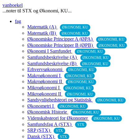
vanboekel
...noter til STX og Økonomi, KU...
fag
Matematik (A)
ØKONOMI, KU
Matematik (B)
ØKONOMI, KU
Økonomiske Principper A (ØPA)
ØKONOMI, KU
Økonomiske Principper B (ØPB)
ØKONOMI, KU
Økonomi I Samfundet
ØKONOMI, KU
Samfundsbeskrivelse (A)
ØKONOMI, KU
Samfundsbeskrivelse (B)
ØKONOMI, KU
Erhvervsøkonomi
ØKONOMI, KU
Makroøkonomi I
ØKONOMI, KU
Makroøkonomi II
ØKONOMI, KU
Mikroøkonomi I
ØKONOMI, KU
Mikroøkonomi II
ØKONOMI, KU
Sandsynlighedsteori og Statistisk
ØKONOMI, KU
Økonometri I
ØKONOMI, KU
Økonomisk Historie
ØKONOMI, KU
Videnskabsteori for Økonomer
ØKONOMI, KU
Samfundsfag A (STX)
STX
SRP (STX)
STX
Dansk (STX)
STX