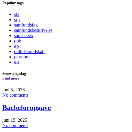
Popular tags
stx
srp
samfundsfag
samfundsbeskrivelse
samf-a-stx
øpb
øp
oldtidskundskab
økonomi
øis
Seneste opslag
Find mere
juni 5, 2026
No comments
Bacheloropgave
juni 15, 2025
No comments