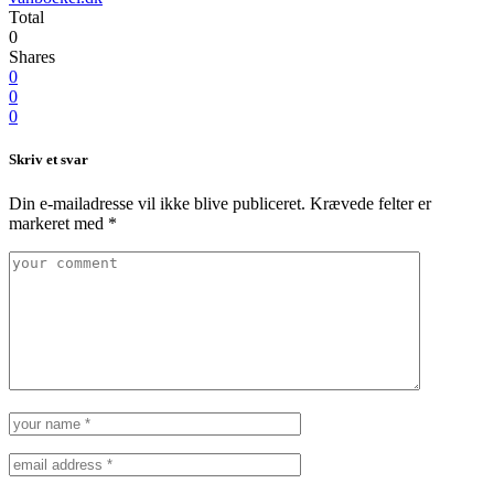
Total
0
Shares
0
0
0
Skriv et svar
Din e-mailadresse vil ikke blive publiceret.
Krævede felter er
markeret med
*