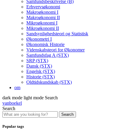
Samfundsbeskrivelse (B)
Erhvervsøkonomi
Makroøkonomi I
Makroøkonomi II
Mikroøkonomi I
Mikroøkonomi II
Sandsynlighedsteori og Statistisk
Økonometri I
Økonomisk Historie
Videnskabsteori for Økonomer
Samfundsfag A (STX)
SRP (STX)
Dansk (STX)
Engelsk (STX)
Historie (STX)
Oldtidskundskab (STX)
om
dark mode
light mode
Search
vanboekel
Search
Search
Popular tags