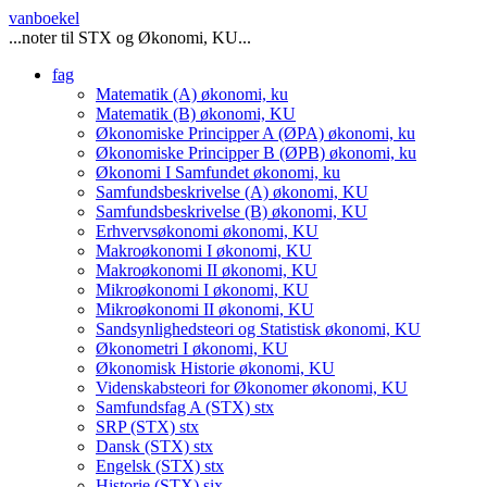
vanboekel
...noter til STX og Økonomi, KU...
fag
Matematik (A)
økonomi, ku
Matematik (B)
økonomi, KU
Økonomiske Principper A (ØPA)
økonomi, ku
Økonomiske Principper B (ØPB)
økonomi, ku
Økonomi I Samfundet
økonomi, ku
Samfundsbeskrivelse (A)
økonomi, KU
Samfundsbeskrivelse (B)
økonomi, KU
Erhvervsøkonomi
økonomi, KU
Makroøkonomi I
økonomi, KU
Makroøkonomi II
økonomi, KU
Mikroøkonomi I
økonomi, KU
Mikroøkonomi II
økonomi, KU
Sandsynlighedsteori og Statistisk
økonomi, KU
Økonometri I
økonomi, KU
Økonomisk Historie
økonomi, KU
Videnskabsteori for Økonomer
økonomi, KU
Samfundsfag A (STX)
stx
SRP (STX)
stx
Dansk (STX)
stx
Engelsk (STX)
stx
Historie (STX)
six