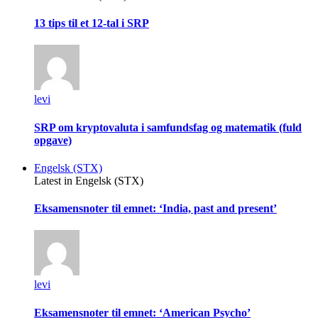
13 tips til et 12-tal i SRP
levi
SRP om kryptovaluta i samfundsfag og matematik (fuld
opgave)
Engelsk (STX)
Latest in Engelsk (STX)
Eksamensnoter til emnet: ‘India, past and present’
levi
Eksamensnoter til emnet: ‘American Psycho’