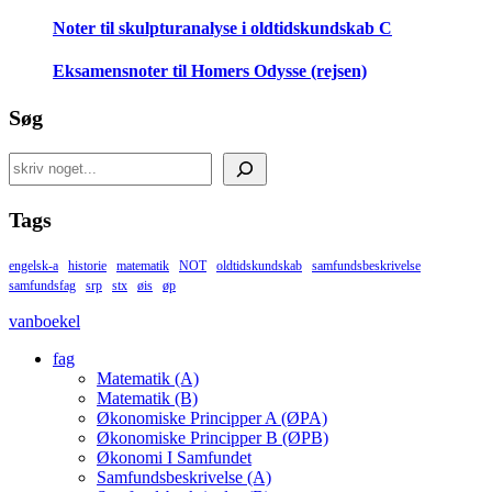
Noter til skulpturanalyse i oldtidskundskab C
Eksamensnoter til Homers Odysse (rejsen)
Søg
Search
Tags
engelsk-a
historie
matematik
NOT
oldtidskundskab
samfundsbeskrivelse
samfundsfag
srp
stx
øis
øp
vanboekel
fag
Matematik (A)
Matematik (B)
Økonomiske Principper A (ØPA)
Økonomiske Principper B (ØPB)
Økonomi I Samfundet
Samfundsbeskrivelse (A)