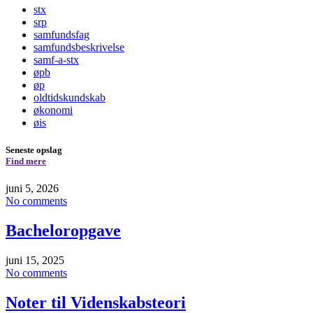
stx
srp
samfundsfag
samfundsbeskrivelse
samf-a-stx
øpb
øp
oldtidskundskab
økonomi
øis
Seneste opslag
Find mere
juni 5, 2026
No comments
Bacheloropgave
juni 15, 2025
No comments
Noter til Videnskabsteori