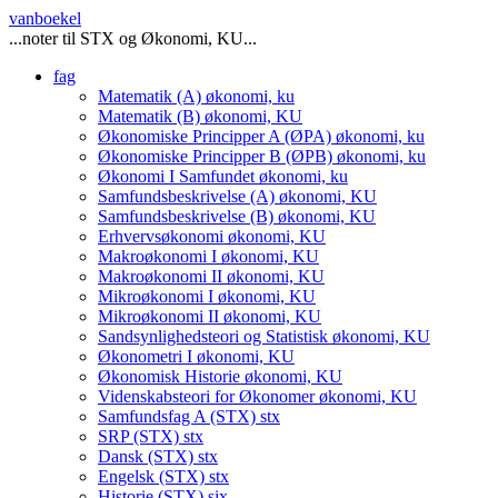
vanboekel
...noter til STX og Økonomi, KU...
fag
Matematik (A)
økonomi, ku
Matematik (B)
økonomi, KU
Økonomiske Principper A (ØPA)
økonomi, ku
Økonomiske Principper B (ØPB)
økonomi, ku
Økonomi I Samfundet
økonomi, ku
Samfundsbeskrivelse (A)
økonomi, KU
Samfundsbeskrivelse (B)
økonomi, KU
Erhvervsøkonomi
økonomi, KU
Makroøkonomi I
økonomi, KU
Makroøkonomi II
økonomi, KU
Mikroøkonomi I
økonomi, KU
Mikroøkonomi II
økonomi, KU
Sandsynlighedsteori og Statistisk
økonomi, KU
Økonometri I
økonomi, KU
Økonomisk Historie
økonomi, KU
Videnskabsteori for Økonomer
økonomi, KU
Samfundsfag A (STX)
stx
SRP (STX)
stx
Dansk (STX)
stx
Engelsk (STX)
stx
Historie (STX)
six