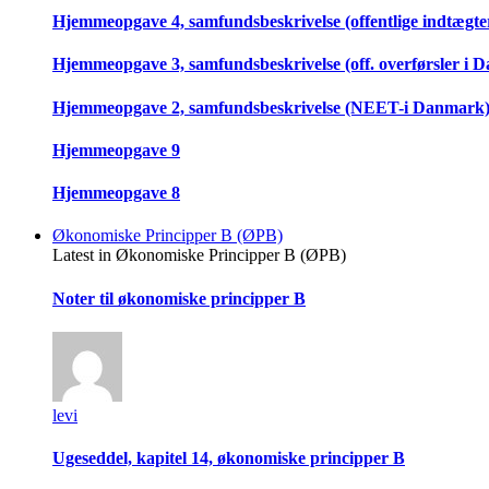
Hjemmeopgave 4, samfundsbeskrivelse (offentlige indtægter
Hjemmeopgave 3, samfundsbeskrivelse (off. overførsler i 
Hjemmeopgave 2, samfundsbeskrivelse (NEET-i Danmark
Hjemmeopgave 9
Hjemmeopgave 8
Økonomiske Principper B (ØPB)
Latest in Økonomiske Principper B (ØPB)
Noter til økonomiske principper B
levi
Ugeseddel, kapitel 14, økonomiske principper B