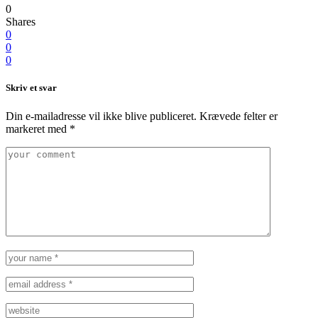
0
Shares
0
0
0
Skriv et svar
Din e-mailadresse vil ikke blive publiceret.
Krævede felter er
markeret med
*