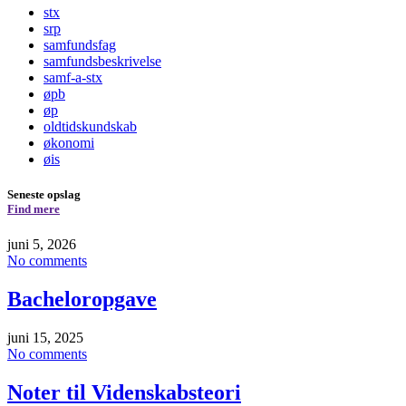
stx
srp
samfundsfag
samfundsbeskrivelse
samf-a-stx
øpb
øp
oldtidskundskab
økonomi
øis
Seneste opslag
Find mere
juni 5, 2026
No comments
Bacheloropgave
juni 15, 2025
No comments
Noter til Videnskabsteori