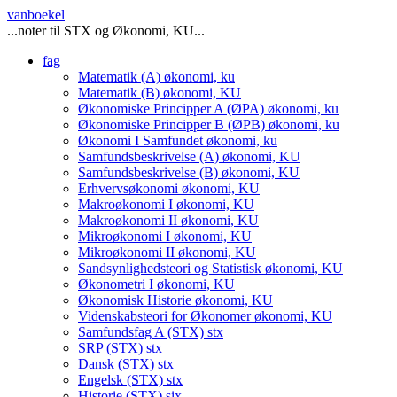
vanboekel
...noter til STX og Økonomi, KU...
fag
Matematik (A)
økonomi, ku
Matematik (B)
økonomi, KU
Økonomiske Principper A (ØPA)
økonomi, ku
Økonomiske Principper B (ØPB)
økonomi, ku
Økonomi I Samfundet
økonomi, ku
Samfundsbeskrivelse (A)
økonomi, KU
Samfundsbeskrivelse (B)
økonomi, KU
Erhvervsøkonomi
økonomi, KU
Makroøkonomi I
økonomi, KU
Makroøkonomi II
økonomi, KU
Mikroøkonomi I
økonomi, KU
Mikroøkonomi II
økonomi, KU
Sandsynlighedsteori og Statistisk
økonomi, KU
Økonometri I
økonomi, KU
Økonomisk Historie
økonomi, KU
Videnskabsteori for Økonomer
økonomi, KU
Samfundsfag A (STX)
stx
SRP (STX)
stx
Dansk (STX)
stx
Engelsk (STX)
stx
Historie (STX)
six