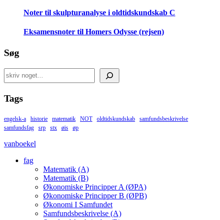
Noter til skulpturanalyse i oldtidskundskab C
Eksamensnoter til Homers Odysse (rejsen)
Søg
Search
Tags
engelsk-a
historie
matematik
NOT
oldtidskundskab
samfundsbeskrivelse
samfundsfag
srp
stx
øis
øp
vanboekel
fag
Matematik (A)
Matematik (B)
Økonomiske Principper A (ØPA)
Økonomiske Principper B (ØPB)
Økonomi I Samfundet
Samfundsbeskrivelse (A)