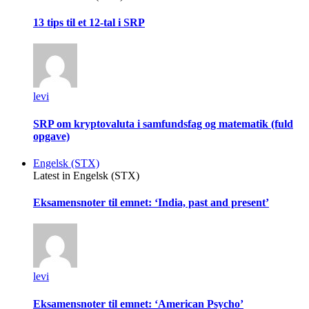
13 tips til et 12-tal i SRP
levi
SRP om kryptovaluta i samfundsfag og matematik (fuld
opgave)
Engelsk (STX)
Latest in Engelsk (STX)
Eksamensnoter til emnet: ‘India, past and present’
levi
Eksamensnoter til emnet: ‘American Psycho’