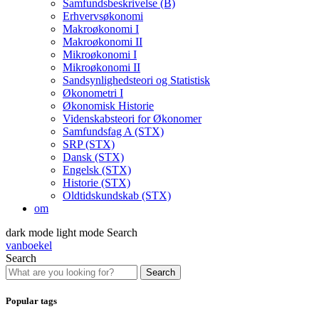
Samfundsbeskrivelse (B)
Erhvervsøkonomi
Makroøkonomi I
Makroøkonomi II
Mikroøkonomi I
Mikroøkonomi II
Sandsynlighedsteori og Statistisk
Økonometri I
Økonomisk Historie
Videnskabsteori for Økonomer
Samfundsfag A (STX)
SRP (STX)
Dansk (STX)
Engelsk (STX)
Historie (STX)
Oldtidskundskab (STX)
om
dark mode
light mode
Search
vanboekel
Search
Search
Popular tags