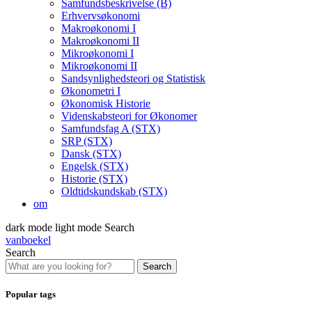
Samfundsbeskrivelse (B)
Erhvervsøkonomi
Makroøkonomi I
Makroøkonomi II
Mikroøkonomi I
Mikroøkonomi II
Sandsynlighedsteori og Statistisk
Økonometri I
Økonomisk Historie
Videnskabsteori for Økonomer
Samfundsfag A (STX)
SRP (STX)
Dansk (STX)
Engelsk (STX)
Historie (STX)
Oldtidskundskab (STX)
om
dark mode
light mode
Search
vanboekel
Search
Search
Popular tags