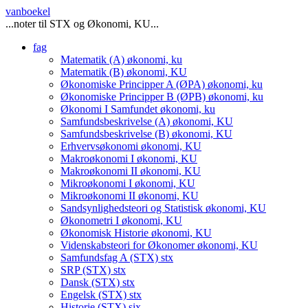
vanboekel
...noter til STX og Økonomi, KU...
fag
Matematik (A)
økonomi, ku
Matematik (B)
økonomi, KU
Økonomiske Principper A (ØPA)
økonomi, ku
Økonomiske Principper B (ØPB)
økonomi, ku
Økonomi I Samfundet
økonomi, ku
Samfundsbeskrivelse (A)
økonomi, KU
Samfundsbeskrivelse (B)
økonomi, KU
Erhvervsøkonomi
økonomi, KU
Makroøkonomi I
økonomi, KU
Makroøkonomi II
økonomi, KU
Mikroøkonomi I
økonomi, KU
Mikroøkonomi II
økonomi, KU
Sandsynlighedsteori og Statistisk
økonomi, KU
Økonometri I
økonomi, KU
Økonomisk Historie
økonomi, KU
Videnskabsteori for Økonomer
økonomi, KU
Samfundsfag A (STX)
stx
SRP (STX)
stx
Dansk (STX)
stx
Engelsk (STX)
stx
Historie (STX)
six