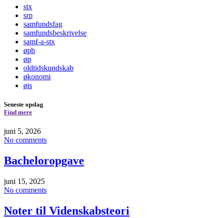
stx
srp
samfundsfag
samfundsbeskrivelse
samf-a-stx
øpb
øp
oldtidskundskab
økonomi
øis
Seneste opslag
Find mere
juni 5, 2026
No comments
Bacheloropgave
juni 15, 2025
No comments
Noter til Videnskabsteori