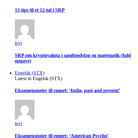
13 tips til et 12-tal i SRP
levi
SRP om kryptovaluta i samfundsfag og matematik (fuld
opgave)
Engelsk (STX)
Latest in Engelsk (STX)
Eksamensnoter til emnet: ‘India, past and present’
levi
Eksamensnoter til emnet: ‘American Psycho’