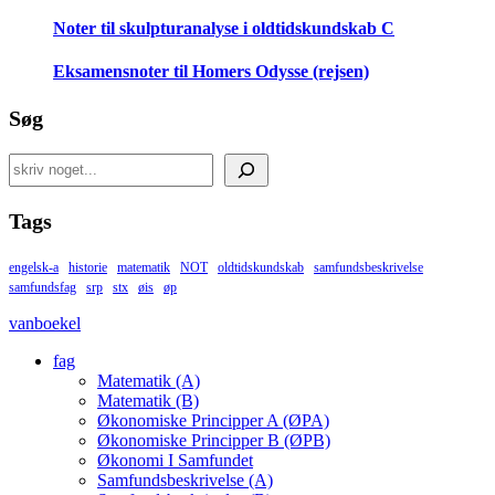
Noter til skulpturanalyse i oldtidskundskab C
Eksamensnoter til Homers Odysse (rejsen)
Søg
Search
Tags
engelsk-a
historie
matematik
NOT
oldtidskundskab
samfundsbeskrivelse
samfundsfag
srp
stx
øis
øp
vanboekel
fag
Matematik (A)
Matematik (B)
Økonomiske Principper A (ØPA)
Økonomiske Principper B (ØPB)
Økonomi I Samfundet
Samfundsbeskrivelse (A)