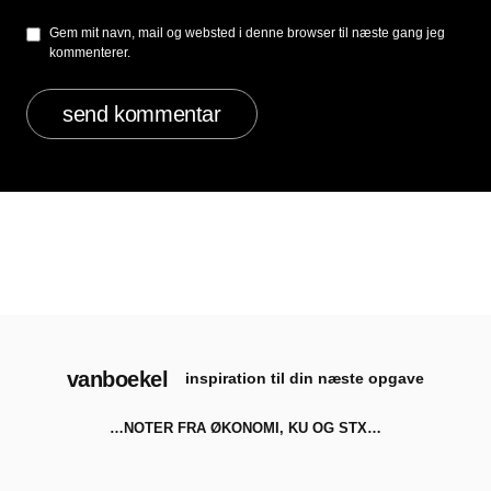
Gem mit navn, mail og websted i denne browser til næste gang jeg
kommenterer.
vanboekel
inspiration til din næste opgave
…NOTER FRA ØKONOMI, KU OG STX…