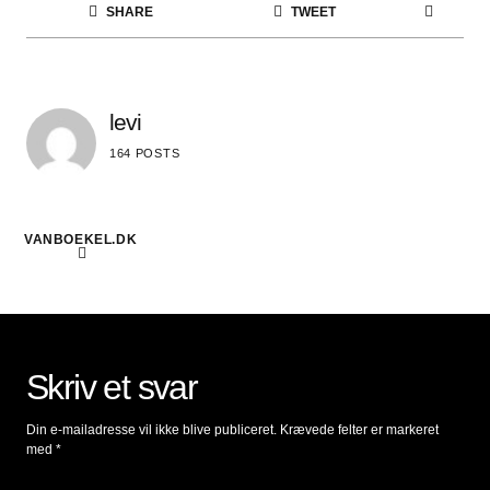
SHARE
TWEET
levi
164 POSTS
VANBOEKEL.DK
Skriv et svar
Din e-mailadresse vil ikke blive publiceret.
Krævede felter er markeret
med
*