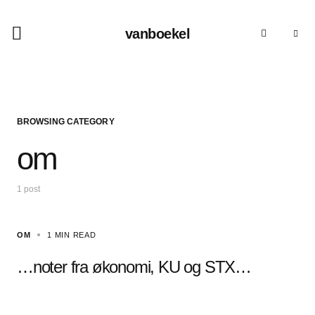
vanboekel
BROWSING CATEGORY
om
1 post
OM
1 MIN READ
…noter fra økonomi, KU og STX…