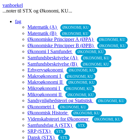
vanboekel
...noter til STX og Økonomi, KU...
fag
Matematik (A)
ØKONOMI, KU
Matematik (B)
ØKONOMI, KU
Økonomiske Principper A (ØPA)
ØKONOMI, KU
Økonomiske Principper B (ØPB)
ØKONOMI, KU
Økonomi I Samfundet
ØKONOMI, KU
Samfundsbeskrivelse (A)
ØKONOMI, KU
Samfundsbeskrivelse (B)
ØKONOMI, KU
Erhvervsøkonomi
ØKONOMI, KU
Makroøkonomi I
ØKONOMI, KU
Makroøkonomi II
ØKONOMI, KU
Mikroøkonomi I
ØKONOMI, KU
Mikroøkonomi II
ØKONOMI, KU
Sandsynlighedsteori og Statistisk
ØKONOMI, KU
Økonometri I
ØKONOMI, KU
Økonomisk Historie
ØKONOMI, KU
Videnskabsteori for Økonomer
ØKONOMI, KU
Samfundsfag A (STX)
STX
SRP (STX)
STX
Dansk (STX)
STX