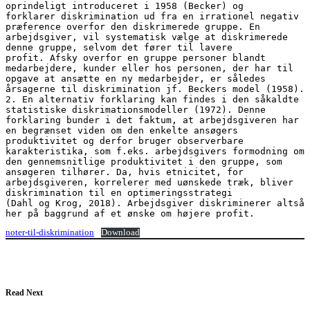
oprindeligt introduceret i 1958 (Becker) og

forklarer diskrimination ud fra en irrationel negativ 
præference overfor den diskrimerede gruppe. En 
arbejdsgiver, vil systematisk vælge at diskrimerede 
denne gruppe, selvom det fører til lavere

profit. Afsky overfor en gruppe personer blandt 
medarbejdere, kunder eller hos personen, der har til 
opgave at ansætte en ny medarbejder, er således 
årsagerne til diskrimination jf. Beckers model (1958).

2. En alternativ forklaring kan findes i den såkaldte 
statistiske diskrimationsmodeller (1972). Denne 
forklaring bunder i det faktum, at arbejdsgiveren har 
en begrænset viden om den enkelte ansøgers 
produktivitet og derfor bruger observerbare 
karakteristika, som f.eks. arbejdsgivers formodning om 
den gennemsnitlige produktivitet i den gruppe, som 
ansøgeren tilhører. Da, hvis etnicitet, for 
arbejdsgiveren, korrelerer med uønskede træk, bliver 
diskrimination til en optimeringsstrategi

(Dahl og Krog, 2018). Arbejdsgiver diskriminerer altså 
her på baggrund af et ønske om højere profit.
noter-til-diskrimination
Download
Read Next