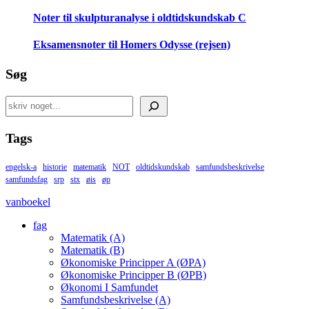
Noter til skulpturanalyse i oldtidskundskab C
Eksamensnoter til Homers Odysse (rejsen)
Søg
Search
Tags
engelsk-a
historie
matematik
NOT
oldtidskundskab
samfundsbeskrivelse
samfundsfag
srp
stx
øis
øp
vanboekel
fag
Matematik (A)
Matematik (B)
Økonomiske Principper A (ØPA)
Økonomiske Principper B (ØPB)
Økonomi I Samfundet
Samfundsbeskrivelse (A)