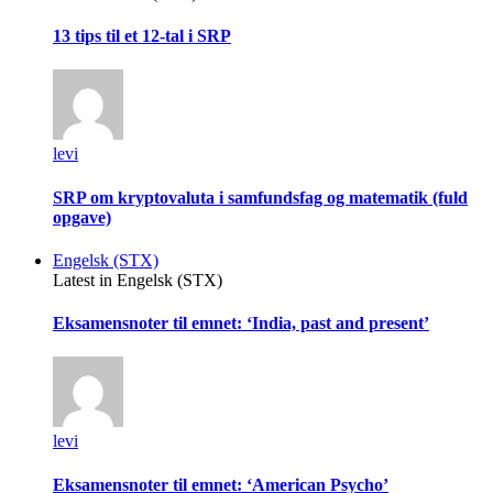
13 tips til et 12-tal i SRP
levi
SRP om kryptovaluta i samfundsfag og matematik (fuld
opgave)
Engelsk (STX)
Latest in Engelsk (STX)
Eksamensnoter til emnet: ‘India, past and present’
levi
Eksamensnoter til emnet: ‘American Psycho’