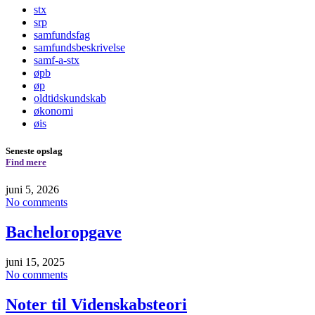
stx
srp
samfundsfag
samfundsbeskrivelse
samf-a-stx
øpb
øp
oldtidskundskab
økonomi
øis
Seneste opslag
Find mere
juni 5, 2026
No comments
Bacheloropgave
juni 15, 2025
No comments
Noter til Videnskabsteori