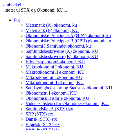
vanboekel
...noter til STX og Økonomi, KU...
fag
Matematik (A)
økonomi, ku
Matematik (B)
økonomi, KU
Økonomiske Principper A (ØPA)
økonomi, ku
Økonomiske Principper B (ØPB)
økonomi, ku
Økonomi I Samfundet
økonomi, ku
Samfundsbeskrivelse (A)
økonomi, KU
Samfundsbeskrivelse (B)
økonomi, KU
Erhvervsøkonomi
økonomi, KU
Makroøkonomi I
økonomi, KU
Makroøkonomi II
økonomi, KU
Mikroøkonomi I
økonomi, KU
Mikroøkonomi II
økonomi, KU
Sandsynlighedsteori og Statistisk
økonomi, KU
Økonometri I
økonomi, KU
Økonomisk Historie
økonomi, KU
Videnskabsteori for Økonomer
økonomi, KU
Samfundsfag A (STX)
stx
SRP (STX)
stx
Dansk (STX)
stx
Engelsk (STX)
stx
Historie (STX)
six