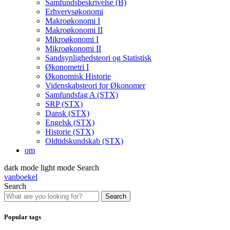
Samfundsbeskrivelse (B)
Erhvervsøkonomi
Makroøkonomi I
Makroøkonomi II
Mikroøkonomi I
Mikroøkonomi II
Sandsynlighedsteori og Statistisk
Økonometri I
Økonomisk Historie
Videnskabsteori for Økonomer
Samfundsfag A (STX)
SRP (STX)
Dansk (STX)
Engelsk (STX)
Historie (STX)
Oldtidskundskab (STX)
om
dark mode
light mode
Search
vanboekel
Search
Search
Popular tags