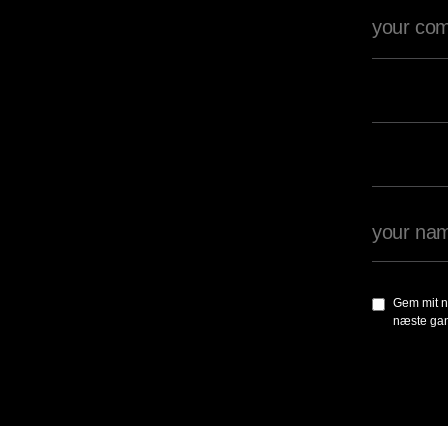
Gem mit n
næste gan