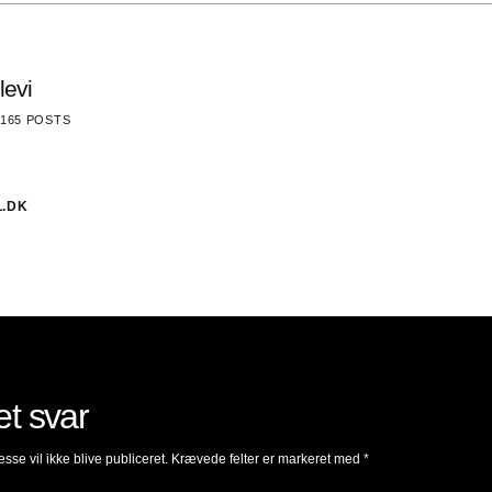
levi
165 POSTS
.DK
et svar
sse vil ikke blive publiceret.
Krævede felter er markeret med
*