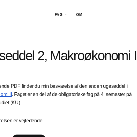
FAG
OM
seddel 2, Makroøkonomi I
ende PDF finder du min besvarelse af den anden ugeseddel i
omi II
. Faget er en del af de obligatoriske fag på 4. semester på
diet (KU).
elsen er vejledende.