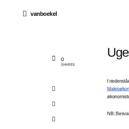
vanboekel
Uge
0
SHARES
I nedenstå
Makroøkon
økonomistu
NB: Besvar