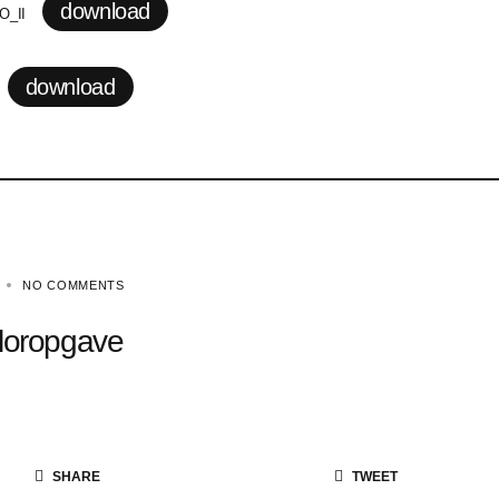
download
O_II
download
NO COMMENTS
loropgave
SHARE
TWEET