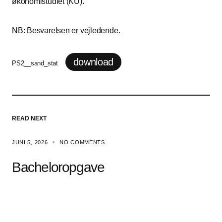
økonomistudiet (KU).
NB: Besvarelsen er vejledende.
download
PS2__sand_stat
READ NEXT
JUNI 5, 2026
NO COMMENTS
Bacheloropgave