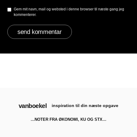
Gem mit navn, mail og websted i denne browser til næste gang jeg
kommenterer.
vanboekel
inspiration til din næste opgave
…NOTER FRA ØKONOMI, KU OG STX…