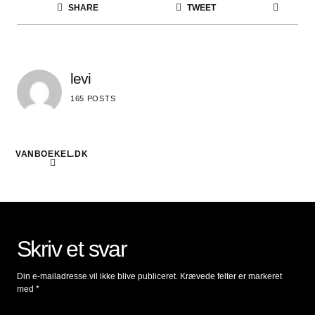
SHARE
TWEET
levi
165 POSTS
VANBOEKEL.DK
Skriv et svar
Din e-mailadresse vil ikke blive publiceret.
Krævede felter er markeret
med
*