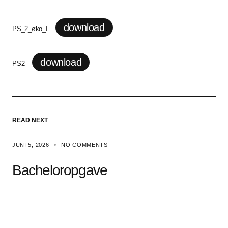
download
PS_2_øko_I
download
PS2
READ NEXT
JUNI 5, 2026
NO COMMENTS
Bacheloropgave